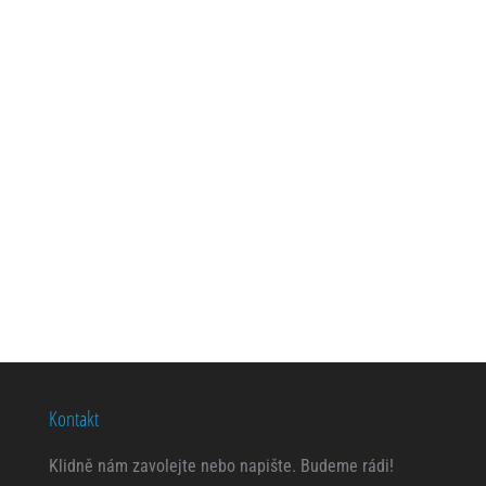
VEDLEJŠÍ ÚČINKY
Kontakt
Klidně nám zavolejte nebo napište. Budeme rádi!