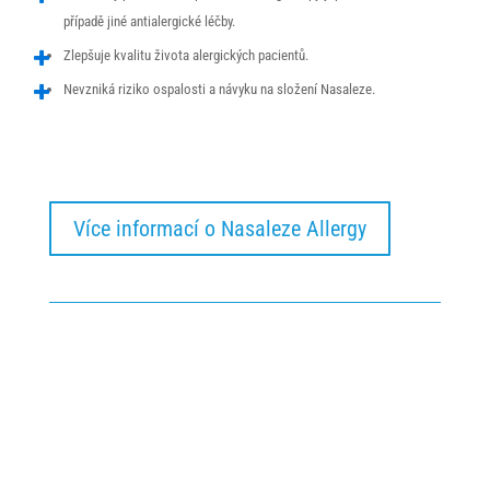
případě jiné antialergické léčby.
Zlepšuje kvalitu života alergických pacientů.
Personalizované
cookies
Nevzniká riziko ospalosti a návyku na složení Nasaleze.
Používáme rovněž
soubory cookie a
další technologie,
abychom
přizpůsobili náš
obchod potřebám a
Více informací o Nasaleze Allergy
zájmům našich
zákazníků a
připravili tak pro
Vás výjimečné
nákupní
zkušenosti. Díky
použití
personalizovaných
souborů cookie se
můžeme vyvarovat
vysvětlování
nežádoucích
informací, jako jsou