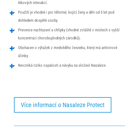
lékových interakcí.
Použití je vhodné i pro těhotné, kojící ženy a děti od 3 let pod
dohledem dospělé osoby.
Prevence nachlazení a chřipky (vhodné zvláště v místech s vyšší
koncentrací choroboplodných zárodků).
Obohacen o výtažek z medvědího česneku, který má antivirové
účinky.
Nevzniká riziko ospalosti a návyku na složení Nasaleze.
Nutné
Tyto soubory
cookie jsou
potřebné pro
základní
Více informací o Nasaleze Protect
fungování
webu a jsou
vždy povoleny.
Například
slouží k