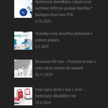
Společnost GeneMatrix získala nový
certifikát IVDR pro produkt NeoPlex™
Multiplex Real-time PCR
6.10.2025
Výsledky testů AccuPlex přehledně v
jednom plakátu
5.2.2025
Revoluční HIV test – Poznejte pravdu o
svém zdraví během 60 sekund!
26.11.2024
Vaše tajná zbraň v boji o život –
Defibrilátor REANIBEX 100
18.6.2024