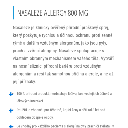
získaná
pomocí těchto
NASALEZE ALLERGY 800 MG
cookies
zpracováváme
souhrnně, bez
použití
Nasaleze je klinicky ověřený přírodní práškový sprej,
identifikátorů,
který poskytuje rychlou a účinnou ochranu proti senné
které ukazují
rýmě a dalším vzdušným alergenům, jako jsou pyly,
na konkrétní
uživatelé
prach a zvířecí alergeny. Nasaleze spolupracuje s
našeho webu.
vlastním obranným mechanismem vašeho těla. Vytváří
Pokud vypnete
používání
na nosní sliznici přírodní bariéru proti vzdušným
analytických
alergenům a řeší tak samotnou příčinu alergie, a ne až
cookies ve
její příznaky.
vztahu k Vaší
návštěvě,
ztrácíme
100 % přírodní produkt, neobsahuje léčiva, bez vedlejších účinků a
možnost
lékových interakcí.
analýzy
výkonu a
Použití je vhodné i pro těhotné, kojící ženy a děti od 3 let pod
optimalizace
dohledem dospělé osoby.
našich
opatření.
Je vhodný pro každého pacienta s alergií na pyly, prach či zvířata i v