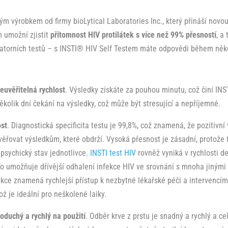
 výrobkem od firmy bioLytical Laboratories Inc., který přináší novou 
m umožní zjistit
přítomnost HIV protilátek s více než 99% přesností
, a
ratorních testů – s INSTI® HIV Self Testem máte odpovědi během něk
euvěřitelná rychlost
. Výsledky získáte za pouhou minutu, což činí INS
ěkolik dní čekání na výsledky, což může být stresující a nepříjemné.
ost
. Diagnostická specificita testu je 99,8%, což znamená, že pozitivní
věřovat výsledkům, které obdrží. Vysoká přesnost je zásadní, protože 
psychický stav jednotlivce.
INSTI test HIV
rovněž vyniká v rychlosti d
o umožňuje dřívější odhalení infekce HIV ve srovnání s mnoha jinými t
tekce znamená rychlejší přístup k nezbytné lékařské péči a intervencí
ož je ideální pro neškolené laiky.
oduchý a rychlý na použití
. Odběr krve z prstu je snadný a rychlý a c