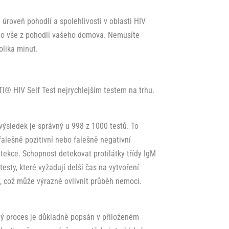
úroveň pohodlí a spolehlivosti v oblasti HIV
 to vše z pohodlí vašeho domova. Nemusíte
olika minut.
TI® HIV Self Test nejrychlejším testem na trhu.
 výsledek je správný u 998 z 1000 testů. To
falešně pozitivní nebo falešně negativní
etekce. Schopnost detekovat protilátky třídy IgM
esty, které vyžadují delší čas na vytvoření
m, což může výrazně ovlivnit průběh nemoci.
elý proces je důkladně popsán v přiloženém