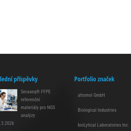
lední příspěvky
Portfolio značek
Seraseq® FFPE
attomol GmbH
referenční
materiály pro NGS
Biological Industries
analýzy
.3.2026
bioLytical Laboratories Inc.