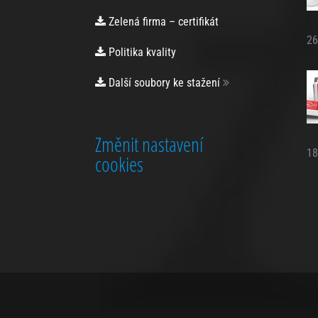
Zelená firma – certifikát
Personalizované
26
Politika kvality
cookies
Používáme rovněž
soubory cookie a
Další soubory ke stažení
další technologie,
abychom
přizpůsobili náš
obchod potřebám a
Změnit nastavení
zájmům našich
18
cookies
zákazníků a
připravili tak pro
Vás výjimečné
nákupní
zkušenosti. Díky
použití
personalizovaných
souborů cookie se
můžeme vyvarovat
vysvětlování
nežádoucích
informací, jako jsou