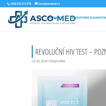
+420 233 313 578
asco@ascomed.cz
AKTUALITY
LABORATORNÍ DIAGNOSTI
REVOLUČNÍ HIV TEST – POZ
Lis 26, 2024
|
Diagnostika