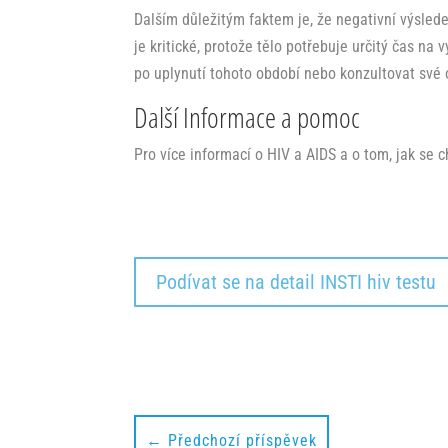
Dalším důležitým faktem je, že negativní výsled
je kritické, protože tělo potřebuje určitý čas n
po uplynutí tohoto období nebo konzultovat své 
Další Informace a pomoc
Pro více informací o HIV a AIDS a o tom, jak se c
Nutné
Tyto soubory
Podívat se na detail INSTI hiv testu
cookie jsou
potřebné pro
základní
fungování
webu a jsou
vždy povoleny.
Například
slouží k
←
Předchozí příspěvek