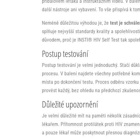
příbalovém letáku a instruktážním videu. V bale
další nástroje ani vybavení. To vše přispívá k t
Neméně důležitou výhodou je, že
test je schvál
splňuje nejvyšší standardy kvality a spolehlivos
důvodem, proč je INSTI® HIV Self Test tak spoleh
Postup testování
Postup testování je velmi jednoduchý. Stačí důk
procesu. V balení najdete všechny potřebné kompo
místa po dokončení testu. Proces odběru vzorku j
provést každý, bez ohledu na předchozí zkušenos
Důležité upozornění
Je velmi důležité mít na paměti několik zásadní
lékařem. Přítomnost protilátek proti HIV znamen
a pouze lékař může poskytnout přesnou diagnózu