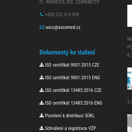
získaná
IČ: 49688723, DIČ: CZ49688723
pomocí těchto
cookies
+420 233 313 578
zpracováváme
souhrnně, bez
asco@ascomed.cz
použití
identifikátorů,
Ne
které ukazují
na konkrétní
P
Dokumenty ke stažení
uživatelé
6.
našeho webu.
Pokud vypnete
ISO certifikát 9001:2015 CZE
používání
analytických
ISO certifikát 9001:2015 ENG
cookies ve
vztahu k Vaší
návštěvě,
ISO certifikát 13485:2016 CZE
ztrácíme
možnost
5.
ISO certifikát 13485:2016 ENG
analýzy
výkonu a
Povolení k distribuci SÚKL
optimalizace
našich
Schválení a registrace VŽP
opatření.