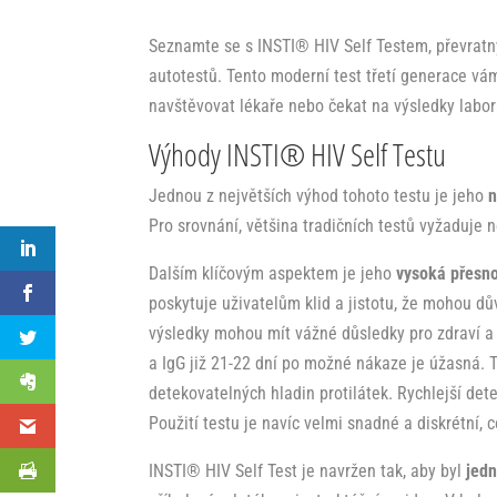
Seznamte se s INSTI® HIV Self Testem, převratným
autotestů. Tento moderní test třetí generace vá
navštěvovat lékaře nebo čekat na výsledky labo
Výhody INSTI® HIV Self Testu
Jednou z největších výhod tohoto testu je jeho
n
Pro srovnání, většina tradičních testů vyžaduje n
Dalším klíčovým aspektem je jeho
vysoká přesn
poskytuje uživatelům klid a jistotu, že mohou dů
výsledky mohou mít vážné důsledky pro zdraví a 
a IgG již 21-22 dní po možné nákaze je úžasná. T
detekovatelných hladin protilátek. Rychlejší de
Použití testu je navíc velmi snadné a diskrétní, c
INSTI® HIV Self Test je navržen tak, aby byl
jedn