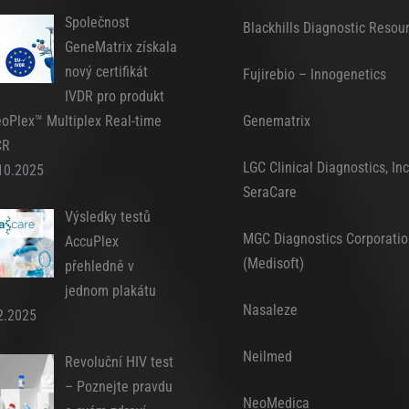
Společnost
Blackhills Diagnostic Resou
GeneMatrix získala
nový certifikát
Fujirebio – Innogenetics
IVDR pro produkt
oPlex™ Multiplex Real-time
Genematrix
CR
LGC Clinical Diagnostics, Inc
10.2025
SeraCare
Výsledky testů
MGC Diagnostics Corporatio
AccuPlex
(Medisoft)
přehledně v
jednom plakátu
Nasaleze
2.2025
Neilmed
Revoluční HIV test
– Poznejte pravdu
NeoMedica