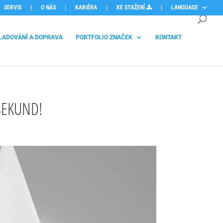
SERVIS
|
O NÁS
|
KARIÉRA
|
KE STAŽENÍ
|
LANGUAGE
LADOVÁNÍ A DOPRAVA
PORTFOLIO ZNAČEK
KONTAKT
SEKUND!