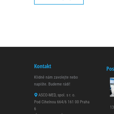
zapamatování
přihlášeného
uživatele.
Analytické
cookies
Analytické
cookies nám
umožňují
měření výkonu
našeho webu
a našich
Kontakt
reklamních
Pos
kampaní.
Jejich pomocí
Klidně nám zavolejte nebo
určujeme
napište. Budeme rádi!
počet návštěv
a zdroje
návštěv
ASCO-MED, spol. s r. o.
našich
Pod Cihelnou 664/6 161 00 Praha
internetových
13
6
stránek. Data