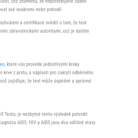
plasti, což znamená, že nepotřebujete žádné
tovat své soukromí nebo pohodlí.
 schválení a certifikace svědčí o tom, že test
ními zdravotnickými autoritami, což je dalším
deo
, které vás provede jednotlivými kroky
 krve z prstu, a náplasti pro zakrytí odběrného
 což zajišťuje, že test může úspěšně a správně
 Testu, je nezbytné tento výsledek potvrdit
diagnózu AIDS. HIV a AIDS jsou dva odlišné stavy