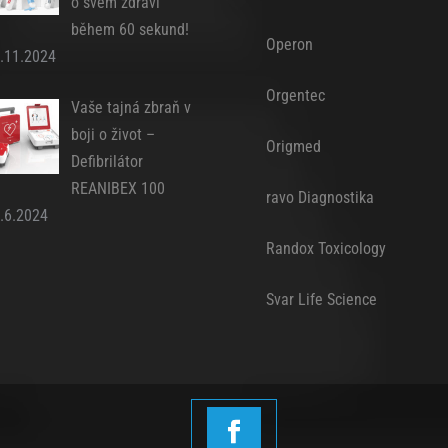
o svém zdraví
během 60 sekund!
Operon
.11.2024
Orgentec
Vaše tajná zbraň v
boji o život –
Origmed
Defibrilátor
REANIBEX 100
ravo Diagnostika
.6.2024
Randox Toxicology
Svar Life Science