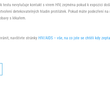
ek testu nevylučuje kontakt s virem HIV, zejména pokud k expozici doš
a vytvoření detekovatelných hladin protilátek. Pokud máte podezření n
obavy s lékařem.
hránit, navštivte stránky
HIV/AIDS – vše, na co jste se chtěli kdy zept