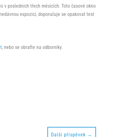
lo v posledních třech měsících. Toto časové okno
a nedávnou expozici, doporučuje se opakovat test
at
, nebo se obraťte na odborníky.
Další příspěvek
→