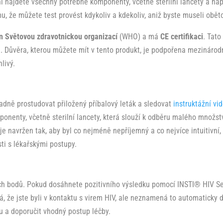
ní najdete všechny potřebné komponenty, včetně sterilní lancety a ná
omu, že můžete test provést kdykoliv a kdekoliv, aniž byste museli obě
en Světovou zdravotnickou organizací
(WHO) a má
CE certifikaci
. Tato
ti. Důvěra, kterou můžete mít v tento produkt, je podpořena mezinárod
livý.
ladně prostudovat přiložený příbalový leták a sledovat
instruktážní vi
nenty, včetně sterilní lancety, která slouží k odběru malého množství
e navržen tak, aby byl co nejméně nepříjemný a co nejvíce intuitivní,
ti s lékařskými postupy.
ch bodů. Pokud dosáhnete pozitivního výsledku pomocí INSTI® HIV Self
á, že jste byli v kontaktu s virem HIV, ale neznamená to automaticky 
 a doporučit vhodný postup léčby.