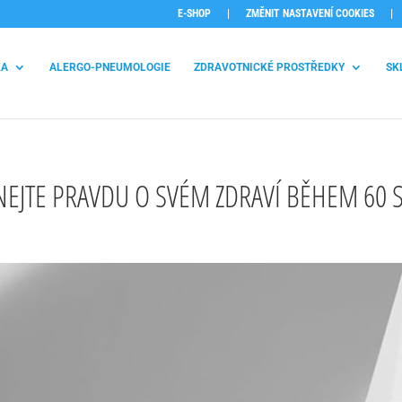
E-SHOP
|
ZMĚNIT NASTAVENÍ COOKIES
|
KA
ALERGO-PNEUMOLOGIE
ZDRAVOTNICKÉ PROSTŘEDKY
SK
NEJTE PRAVDU O SVÉM ZDRAVÍ BĚHEM 60 