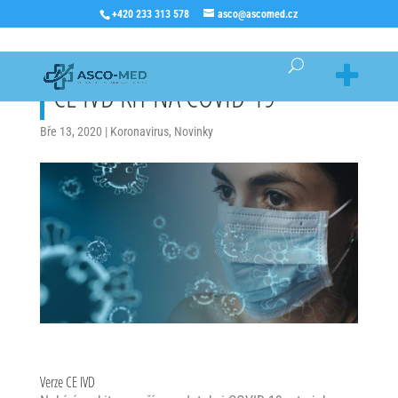
+420 233 313 578
asco@ascomed.cz
CE IVD KIT NA COVID-19
Bře 13, 2020
|
Koronavirus
,
Novinky
Verze CE IVD