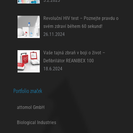
5.2.2025
neodpovídající
doporučení výrobků
nebo neužitečné
Revoluční HIV test – Poznejte pravdu o
mimořádné
nabídky. Navíc nám
svém zdraví během 60 sekund!
používání
26.11.2024
personalizovaných
souborů cookie
umožňuje nabízet
Vaše tajná zbraň v boji o život –
Vám dodatečné
funkce, jako
Defibrilátor REANIBEX 100
například
18.6.2024
doporučení výrobků
přizpůsobených
Vašim potřebám.
Portfolio značek
Reklamní
cookies
attomol GmbH
Reklamní cookies
používáme my
Biological Industries
nebo naši partneři,
abychom Vám