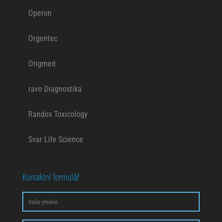
příjemcem obsahů
Operon
a reklam
přizpůsobených
Vašim zájmům.
Orgentec
Origmed
ravo Diagnostika
Randox Toxicology
Svar Life Science
Kontaktní formulář