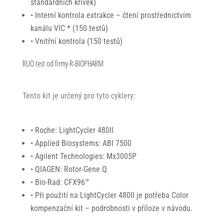
standardních křivek)
• Interní kontrola extrakce – čtení prostřednictvím
kanálu VIC * (150 testů)
• Vnitřní kontrola (150 testů)
RUO test od firmy R-BIOPHARM
Tento kit je určený pro tyto cyklery:
• Roche: LightCycler 480II
• Applied Biosystems: ABI 7500
• Agilent Technologies: Mx3005P
• QIAGEN: Rotor-Gene Q
• Bio-Rad: CFX96™
• Při použití na LightCycler 480II je potřeba Color
kompenzační kit – podrobnosti v příloze v návodu.