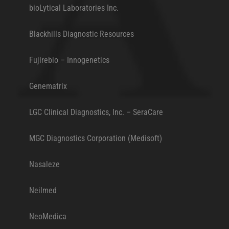
mohli zobrazit
bioLytical Laboratories Inc.
vhodné obsahy
nebo reklamy jak
na našich
Blackhills Diagnostic Resources
stránkách, tak na
stránkách třetích
Fujirebio – Innogenetics
subjektů. Díky
tomu můžeme
vytvářet profily
Genematrix
založené na Vašich
zájmech, tak zvané
pseudonymizované
LGC Clinical Diagnostics, Inc. – SeraCare
profily. Na základě
těchto informací
MGC Diagnostics Corporation (Medisoft)
není zpravidla
možná
bezprostřední
Nasaleze
identifikace Vaší
osoby, protože jsou
používány pouze
Neilmed
pseudonymizované
údaje. Pokud
NeoMedica
nevyjádříte
souhlas, nebudete