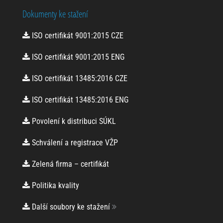
získaná
pomocí těchto
Dokumenty ke stažení
cookies
zpracováváme
ISO certifikát 9001:2015 CZE
souhrnně, bez
použití
ISO certifikát 9001:2015 ENG
identifikátorů,
které ukazují
na konkrétní
ISO certifikát 13485:2016 CZE
uživatelé
našeho webu.
ISO certifikát 13485:2016 ENG
Pokud vypnete
používání
Povolení k distribuci SÚKL
analytických
cookies ve
Schválení a registrace VŽP
vztahu k Vaší
návštěvě,
ztrácíme
Zelená firma – certifikát
možnost
analýzy
Politika kvality
výkonu a
optimalizace
Další soubory ke stažení
našich
opatření.