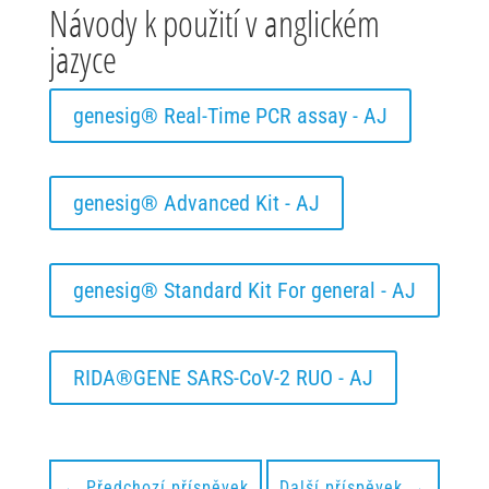
Návody k použití v anglickém
jazyce
genesig® Real-Time PCR assay - AJ
genesig® Advanced Kit - AJ
Nutné
genesig® Standard Kit For general - AJ
Tyto soubory
cookie jsou
potřebné pro
základní
RIDA®GENE SARS-CoV-2 RUO - AJ
fungování
webu a jsou
vždy povoleny.
Například
slouží k
←
Předchozí příspěvek
Další příspěvek
→