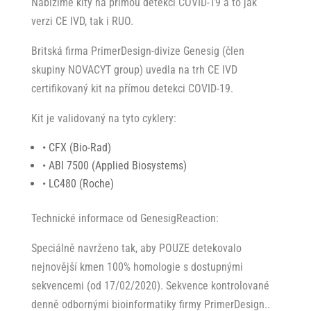
Nabízíme kity na přímou detekci COVID-19 a to jak
verzi CE IVD, tak i RUO.
Britská firma
PrimerDesign
-divize Genesig (člen
skupiny NOVACYT group) uvedla na trh CE IVD
certifikovaný kit na přímou detekci COVID-19.
Kit je validovaný na tyto cyklery:
• CFX (Bio-Rad)
• ABI 7500 (Applied Biosystems)
• LC480 (Roche)
Technické informace od GenesigReaction:
Speciálně navrženo tak, aby POUZE
detekovalo
nejnovější kmen
100% homologie s dostupnými
sekvencemi (od 17/02/2020). Sekvence kontrolované
denně odbornými bioinformatiky firmy PrimerDesign..