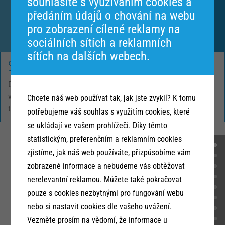
souhlasíte s využívaním cookies a
předáním údajů o chování na webu
pro zobrazení cílené reklamy na
sociálních sítích a reklamních
sítích na dalších webech.
Skladovací prostory
Disponujeme 500 m2 skladových ploch včetně
vysokokapacitních chladicích boxů s příslušnou kontrolní
Chcete náš web používat tak, jak jste zvyklí? K tomu
technologií pro sledování skladového prostředí.
potřebujeme váš souhlas s využitím cookies, které
se ukládají ve vašem prohlížeči. Díky těmto
statistickým, preferenčním a reklamním cookies
zjistíme, jak náš web používáte, přizpůsobíme vám
zobrazené informace a nebudeme vás obtěžovat
O NÁS
nerelevantní reklamou. Můžete také pokračovat
pouze s cookies nezbytnými pro fungování webu
nebo si nastavit cookies dle vašeho uvážení.
Vezměte prosím na vědomí, že informace u