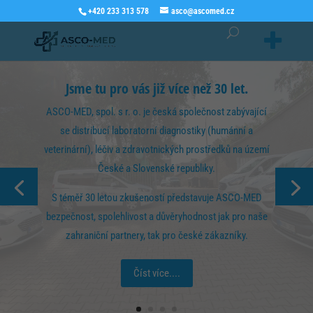
+420 233 313 578
asco@ascomed.cz
Jsme tu pro vás již více než 30 let.
ASCO-MED, spol. s r. o. je česká společnost zabývající
se distribucí laboratorní diagnostiky (humánní a
veterinární), léčiv a zdravotnických prostředků na území
České a Slovenské republiky.
S téměř 30 letou zkušeností představuje ASCO-MED
bezpečnost, spolehlivost a důvěryhodnost jak pro naše
zahraniční partnery, tak pro české zákazníky.
Číst více....