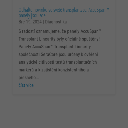
Odhalte novinku ve světě transplantace: AccuSpan™
panely jsou zde!
Bře 19, 2024
|
Diagnostika
S radostí oznamujeme, že panely AccuSpan™
Transplant Linearity byly oficiálně spuštěny!
Panely AccuSpan™ Transplant Linearity
společnosti SeraCare jsou určeny k ověření
analytické citlivosti testů transplantačních
markerů a k zajištění konzistentního a
přesného...
číst více