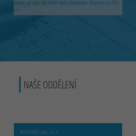
údajů, ať víte, jak Vaše data chráníme.
Najdete je ZDE
>>
NAŠE ODDĚLENÍ
ASCO-MED, spol. s r. o.