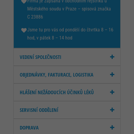
Firma je zapsaná v obchodním rejstříku u
Městského soudu v Praze – spisová značka
C 23886
Jsme tu pro vás od pondělí do čtvrtka 8 – 16
hod, v pátek 8 – 14 hod
VEDENÍ SPOLEČNOSTI
OBJEDNÁVKY, FAKTURACE, LOGISTIKA
HLÁŠENÍ NEŽÁDOUCÍCH ÚČINKŮ LÉKŮ
SERVISNÍ ODDĚLENÍ
DOPRAVA