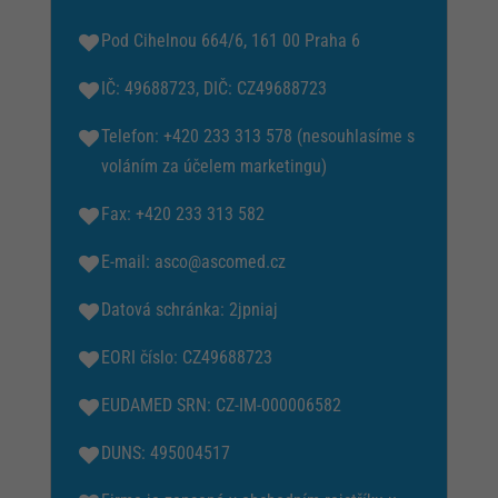
Pod Cihelnou 664/6, 161 00 Praha 6
IČ: 49688723, DIČ: CZ49688723
Telefon: +420 233 313 578 (nesouhlasíme s
voláním za účelem marketingu)
Fax: +420 233 313 582
E-mail: asco@ascomed.cz
Datová schránka: 2jpniaj
EORI číslo: CZ49688723
EUDAMED SRN:
CZ-IM-000006582
DUNS: 495004517