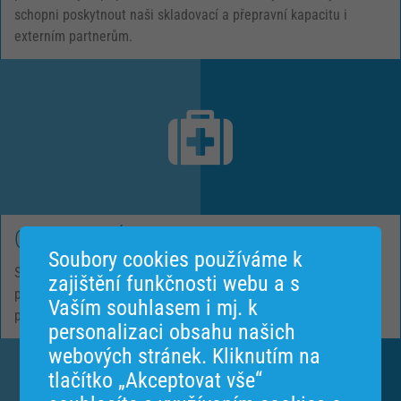
schopni poskytnout naši skladovací a přepravní kapacitu i
externím partnerům.
Oprávnění SÚKL
Soubory cookies používáme k
Společnost má oprávnění pro distribuci léků a zdravotnických
zajištění funkčnosti webu a s
prostředků od SÚKL a je pravidelně auditována. Aktuální
Vaším souhlasem i mj. k
povolení SÚKL ke stažení
zde
personalizaci obsahu našich
webových stránek. Kliknutím na
tlačítko „Akceptovat vše“