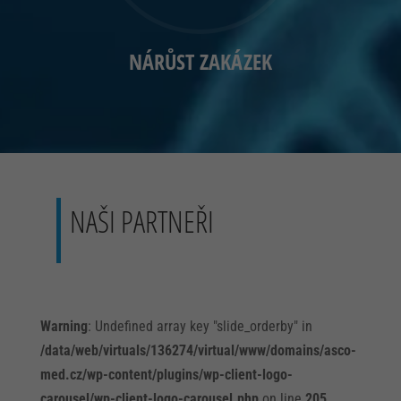
NÁRŮST ZAKÁZEK
NAŠI PARTNEŘI
Warning
: Undefined array key "slide_orderby" in
/data/web/virtuals/136274/virtual/www/domains/asco-
med.cz/wp-content/plugins/wp-client-logo-
carousel/wp-client-logo-carousel.php
on line
205